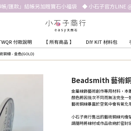
帳/匯款」結帳另加贈寶石小福袋 ◆ 小石子官方LINE @he
TWQR 付款說明
【 所有商品 】
DIY KIT 材料包
藝術銅線 - 金色(GOLD)
Beadsmith 藝術銅
金屬線飾藝術創作專用材料，本
顏色將因批次不同而無法完全一
藝術銅線暴露於空氣中會有氧化
小石子商行售出的藝術銅線均會
請隨時將線材或作品收納於密封袋