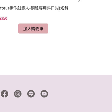
eateur手作創意人-銅線專用斜口鉗(短斜
NT$385
$250
加入購物車