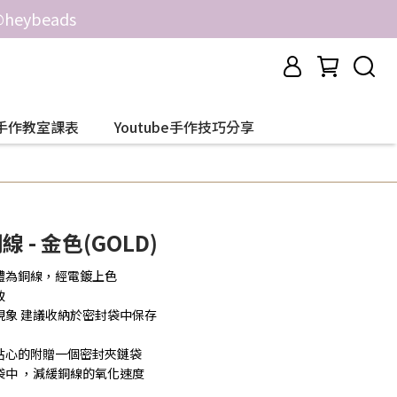
ybeads
手作教室課表
Youtube手作技巧分享
線 - 金色(GOLD)
體為銅線，經電鍍上色
致
現象 建議收納於密封袋中保存
貼心的附贈一個密封夾鏈袋
中 ，減緩銅線的氧化速度