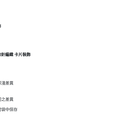
飾
線勾針編織 卡片裝飾
深淺差異
同之差異
封袋中保存