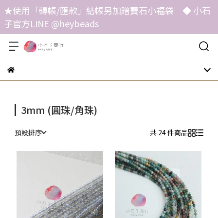
★使用「轉帳/匯款」結帳另加贈寶石小福袋 ◆ 小石
子官方LINE @heybeads
3mm (圓珠/角珠)
預設排序
共 24 件商品