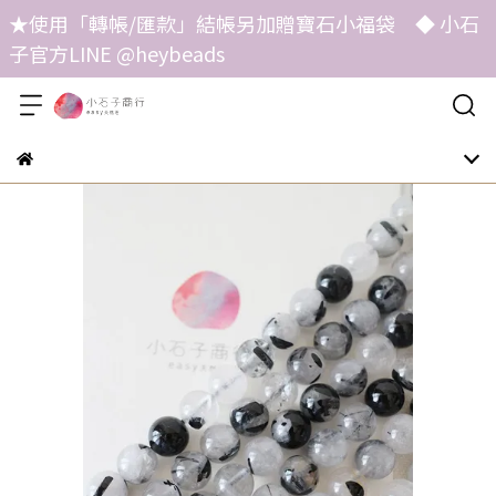
★使用「轉帳/匯款」結帳另加贈寶石小福袋 ◆ 小石
子官方LINE @heybeads