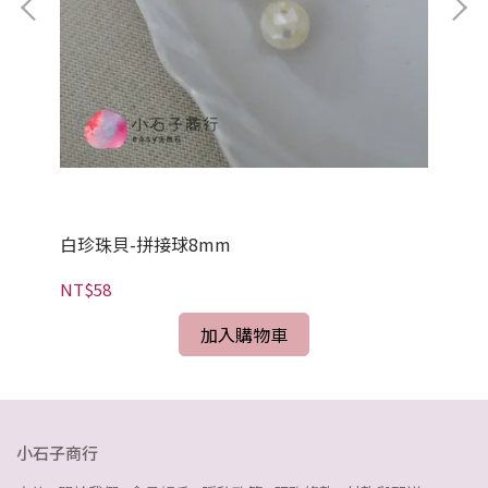
白珍珠貝-拼接球8mm
粉晶
NT$58
NT
加入購物車
小石子商行