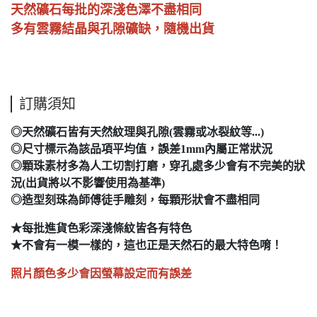
天然礦石每批的深淺色澤不盡相同
多有雲霧結晶與孔隙礦缺，隨機出貨
訂購須知
◎天然礦石皆有天然紋理與孔隙(雲霧或冰裂紋等...)
◎尺寸標示為該品項平均值，誤差1mm內屬正常狀況
◎顆珠素材多為人工切割打磨，穿孔處多少會有不完美的狀
況(出貨將以不影響使用為基準)
◎造型刻珠為師傅徒手雕刻，每顆形狀會不盡相同
★每批進貨色彩深淺條紋皆各有特色
★不會有一模一樣的，這也正是天然石的最大特色唷！
照片顏色多少會因螢幕設定而有誤差