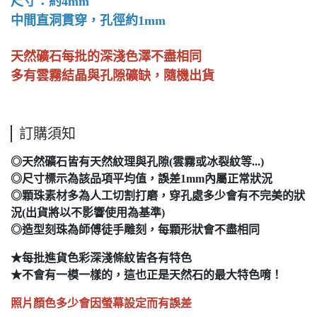
尺寸：約4mm
中間直洞貫穿，孔徑約1mm
天然礦石每批的深淺色澤不盡相同
多有雲霧結晶與孔隙礦缺，隨機出貨
訂購須知
◎天然礦石皆有天然紋理與孔隙(雲霧或冰裂紋等...)
◎尺寸標示為該品項平均值，誤差1mm內屬正常狀況
◎顆珠素材多為人工切割打磨，穿孔處多少會有不完美的狀
況(出貨將以不影響使用為基準)
◎造型刻珠為師傅徒手雕刻，每顆形狀會不盡相同
★每批進貨色彩深淺條紋皆各有特色
★不會有一模一樣的，這也正是天然石的最大特色唷！
照片顏色多少會因螢幕設定而有誤差