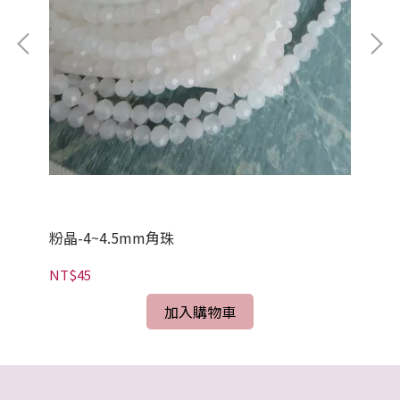
粉晶-4~4.5mm角珠
粉
NT$45
NT
加入購物車