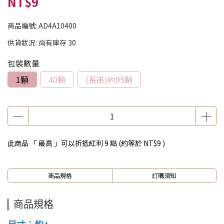
NT$9
商品編號:
AD4A10400
供貨狀況:
尚有庫存 30
包裝數量
1顆
40顆
(長串)約95顆
此商品 「 最高 」可以折抵紅利
9
點 (約等於
NT$9
)
商品規格
訂購須知
商品規格