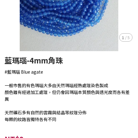
1
/
5
藍瑪瑙-4mm角珠
#藍瑪瑙 Blue agate
一般市售的有色瑪瑙大多由天然瑪瑙經熱處理染色製成
顏色雖有經過加工處理，但仍會因瑪瑙本質顏色與透光度而各有差
異
天然礦石多有自然的雲霧與結晶等紋理分佈
每顆的紋路皆獨特各有不同