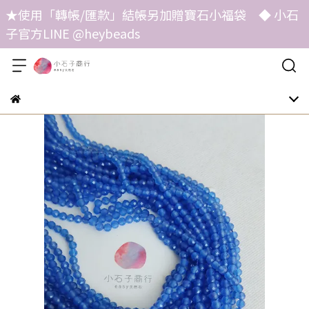
★使用「轉帳/匯款」結帳另加贈寶石小福袋 ◆ 小石
子官方LINE @heybeads