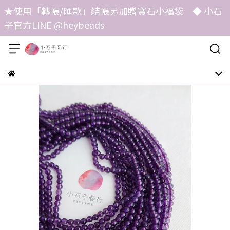
★使用「轉帳/匯款」結帳另加贈寶石小福袋 ◆ 小石
子官方LINE @heybeads