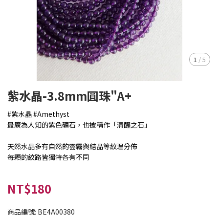
1
/
5
紫水晶-3.8mm圓珠"A+
#紫水晶 #Amethyst
最廣為人知的紫色礦石，也被稱作「清醒之石」
天然水晶多有自然的雲霧與結晶等紋理分佈
每顆的紋路皆獨特各有不同
NT$180
商品編號:
BE4A00380