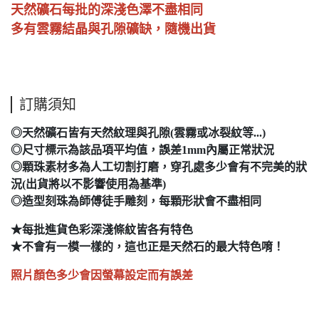
天然礦石每批的深淺色澤不盡相同
多有雲霧結晶與孔隙礦缺，隨機出貨
訂購須知
◎天然礦石皆有天然紋理與孔隙(雲霧或冰裂紋等...)
◎尺寸標示為該品項平均值，誤差1mm內屬正常狀況
◎顆珠素材多為人工切割打磨，穿孔處多少會有不完美的狀
況(出貨將以不影響使用為基準)
◎造型刻珠為師傅徒手雕刻，每顆形狀會不盡相同
★每批進貨色彩深淺條紋皆各有特色
★不會有一模一樣的，這也正是天然石的最大特色唷！
照片顏色多少會因螢幕設定而有誤差