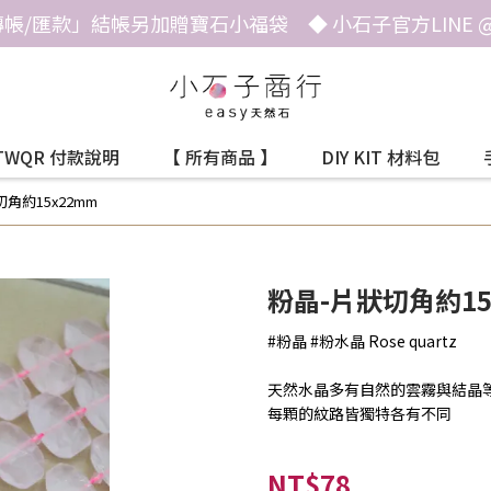
帳/匯款」結帳另加贈寶石小福袋 ◆ 小石子官方LINE @he
TWQR 付款說明
【 所有商品 】
DIY KIT 材料包
角約15x22mm
粉晶-片狀切角約15
#粉晶 #粉水晶 Rose quartz
天然水晶多有自然的雲霧與結晶
每顆的紋路皆獨特各有不同
NT$78