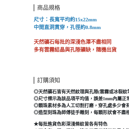
商品規格
尺寸：長寬平均約15x22mm
中間直洞貫穿，孔徑約0.8mm
天然礦石每批的深淺色澤不盡相同
多有雲霧結晶與孔隙礦缺，隨機出貨
訂購須知
◎天然礦石皆有天然紋理與孔隙(雲霧或冰裂紋等..
◎尺寸標示為該品項平均值，誤差1mm內屬正
◎顆珠素材多為人工切割打磨，穿孔處多少會有
◎造型刻珠為師傅徒手雕刻，每顆形狀會不盡
★每批進貨色彩深淺條紋皆各有特色