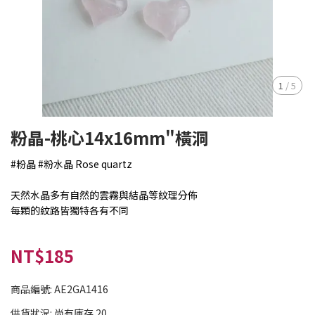
1
/
5
粉晶-桃心14x16mm"橫洞
#粉晶 #粉水晶 Rose quartz
天然水晶多有自然的雲霧與結晶等紋理分佈
每顆的紋路皆獨特各有不同
NT$185
商品編號:
AE2GA1416
供貨狀況:
尚有庫存 20