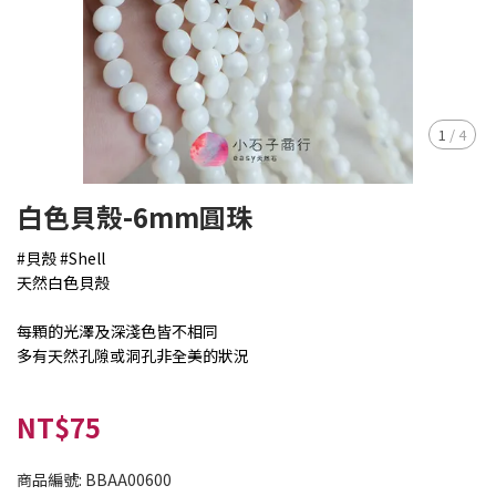
1
/
4
白色貝殼-6mm圓珠
#貝殼 #Shell
天然白色貝殼
每顆的光澤及深淺色皆不相同
多有天然孔隙或洞孔非全美的狀況
NT$75
商品編號:
BBAA00600