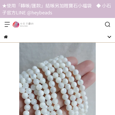
★使用「轉帳/匯款」結帳另加贈寶石小福袋 ◆ 小石
子官方LINE @heybeads