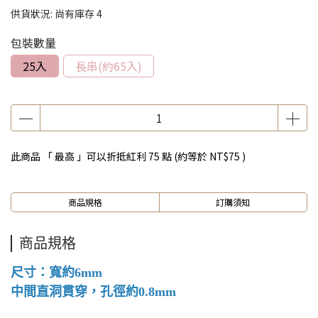
供貨狀況:
尚有庫存 4
包裝數量
25入
長串(約65入)
此商品 「 最高 」可以折抵紅利
75
點 (約等於
NT$75
)
商品規格
訂購須知
商品規格
尺寸：寬約6mm
中間直洞貫穿，孔徑約0.8mm