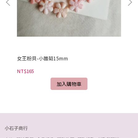
女王粉貝-小雛菊15mm
女
NT$165
NT
加入購物車
小石子商行