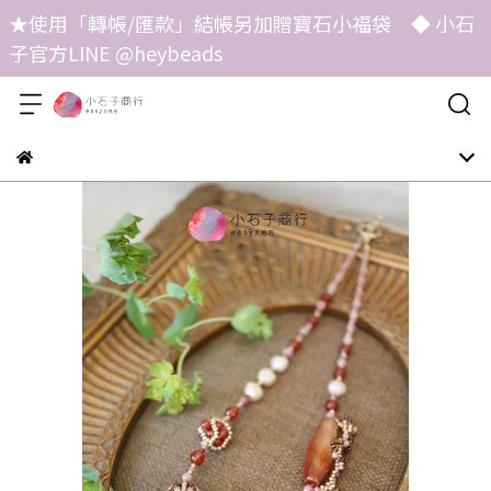
★使用「轉帳/匯款」結帳另加贈寶石小福袋 ◆ 小石
子官方LINE @heybeads