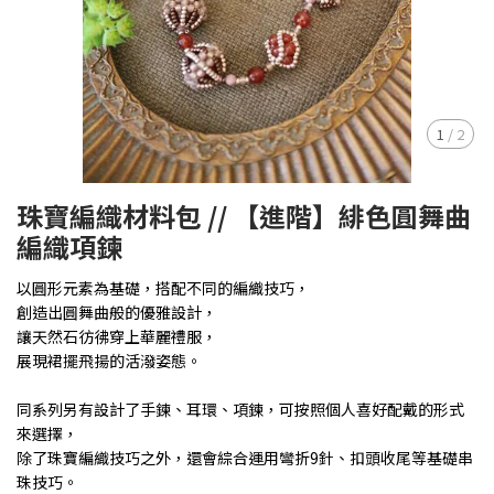
1
/
2
珠寶編織材料包 // 【進階】緋色圓舞曲
編織項鍊
以圓形元素為基礎，搭配不同的編織技巧，
創造出圓舞曲般的優雅設計，
讓天然石彷彿穿上華麗禮服，
展現裙擺飛揚的活潑姿態。
同系列另有設計了手鍊、耳環、項鍊，可按照個人喜好配戴的形式
來選擇，
除了珠寶編織技巧之外，還會綜合運用彎折9針、扣頭收尾等基礎串
珠技巧。