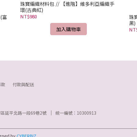
珠寶編織材料包 // 【進階】維多利亞編織手
環(古典紅)
NT$980
(富
珠
黑)
加入購物車
NT
條款
付款與配送
區延平北路一段69巷2號
統一編號：10300913
gned by
CYBERBIZ
.