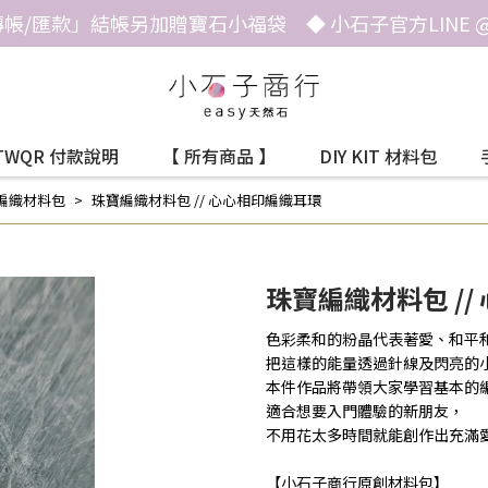
帳/匯款」結帳另加贈寶石小福袋 ◆ 小石子官方LINE @he
TWQR 付款說明
【 所有商品 】
DIY KIT 材料包
編織材料包
珠寶編織材料包 // 心心相印編織耳環
珠寶編織材料包 /
色彩柔和的粉晶代表著愛、和平
把這樣的能量透過針線及閃亮的
本件作品將帶領大家學習基本的
適合想要入門體驗的新朋友，
不用花太多時間就能創作出充滿
【小石子商行原創材料包】