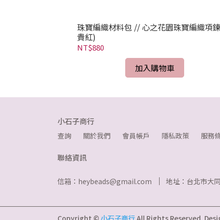
茶-編織耳環(甜
珠寶編織材料包 // 心之花園珠寶編織項鍊
貴紅)
NT$880
加入購物車
小石子商行
查詢
關於我們
會員帳戶
隱私政策
服務
聯絡資訊
信箱：heybeads@gmail.com
地址：台北市大同
Copyright ©
小石子商行
All Rights Reserved.
Desi