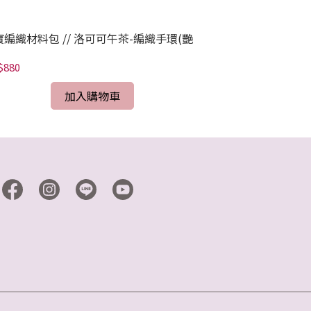
寶編織材料包 // 洛可可午茶-編織手環(艷
珠寶編織材料包 
雅紫)
$880
NT$680
加入購物車