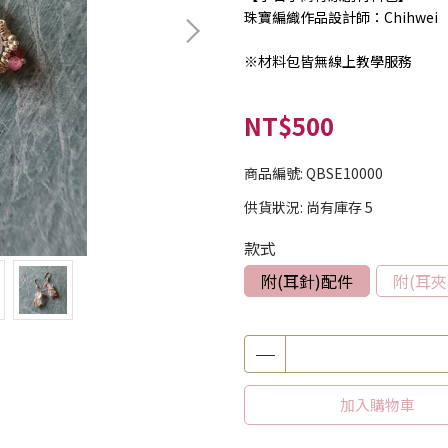
珠寶編織作品設計師：Chihwei
※材料包皆無線上教學服務
NT$500
商品編號:
QBSE10000
供貨狀況:
尚有庫存 5
款式
附(耳針)配件
附(耳夾
加入購物車