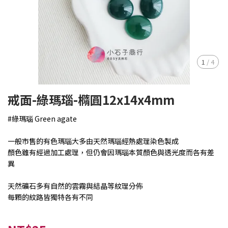
1
/
4
戒面-綠瑪瑙-橢圓12x14x4mm
#綠瑪瑙 Green agate
一般市售的有色瑪瑙大多由天然瑪瑙經熱處理染色製成
顏色雖有經過加工處理，但仍會因瑪瑙本質顏色與透光度而各有差
異
天然礦石多有自然的雲霧與結晶等紋理分佈
每顆的紋路皆獨特各有不同