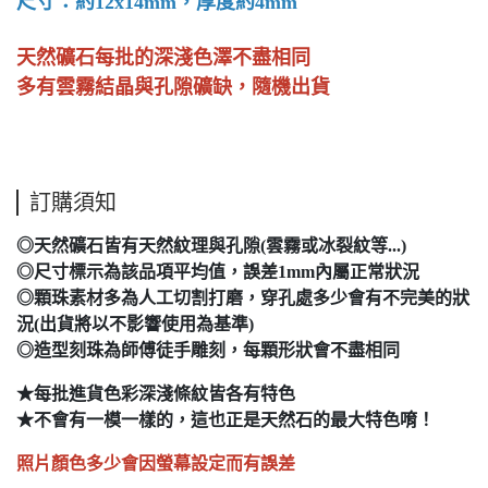
尺寸：約12x14mm，厚度約4mm
天然礦石每批的深淺色澤不盡相同
多有雲霧結晶與孔隙礦缺，隨機出貨
訂購須知
◎天然礦石皆有天然紋理與孔隙(雲霧或冰裂紋等...)
◎尺寸標示為該品項平均值，誤差1mm內屬正常狀況
◎顆珠素材多為人工切割打磨，穿孔處多少會有不完美的狀
況(出貨將以不影響使用為基準)
◎造型刻珠為師傅徒手雕刻，每顆形狀會不盡相同
★每批進貨色彩深淺條紋皆各有特色
★不會有一模一樣的，這也正是天然石的最大特色唷！
照片顏色多少會因螢幕設定而有誤差