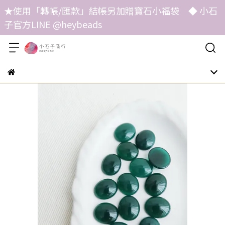
★使用「轉帳/匯款」結帳另加贈寶石小福袋 ◆ 小石
子官方LINE @heybeads