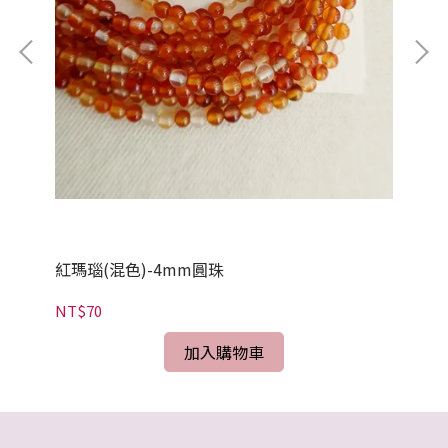
紅瑪瑙(混色)-4mm圓珠
紅
NT$70
NT
加入購物車