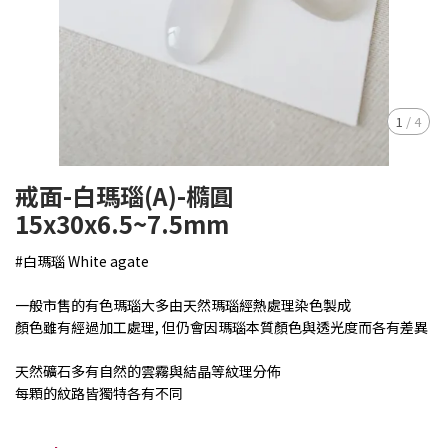
1
/
4
戒面-白瑪瑙(A)-橢圓
15x30x6.5~7.5mm
#白瑪瑙 White agate
一般市售的有色瑪瑙大多由天然瑪瑙經熱處理染色製成
顏色雖有經過加工處理, 但仍會因瑪瑙本質顏色與透光度而各有差異
天然礦石多有自然的雲霧與結晶等紋理分佈
每顆的紋路皆獨特各有不同