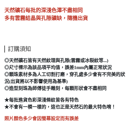
天然礦石每批的深淺色澤不盡相同
多有雲霧結晶與孔隙礦缺，隨機出貨
訂購須知
◎天然礦石皆有天然紋理與孔隙(雲霧或冰裂紋等...)
◎尺寸標示為該品項平均值，誤差1mm內屬正常狀況
◎顆珠素材多為人工切割打磨，穿孔處多少會有不完美的狀
況(出貨將以不影響使用為基準)
◎造型刻珠為師傅徒手雕刻，每顆形狀會不盡相同
★每批進貨色彩深淺條紋皆各有特色
★不會有一模一樣的，這也正是天然石的最大特色唷！
照片顏色多少會因螢幕設定而有誤差