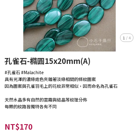
1
/
4
孔雀石-橢圓15x20mm(A)
#孔雀石 #Malachite
具有光澤的濃綠底色夾雜著淡綠相間的條紋圖案
因為圖案與孔雀羽毛上的花紋非常相似，因而命名為孔雀石
天然水晶多有自然的雲霧與結晶等紋理分佈
每顆的紋路皆獨特各有不同
NT$170