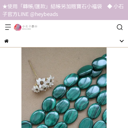
★使用「轉帳/匯款」結帳另加贈寶石小福袋 ◆ 小石
子官方LINE @heybeads