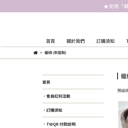
★使用「轉
首頁
關於我們
訂購須知
蠟線 (泰國製)
蠟
首頁
預設
．會員紅利活動
．訂購須知
．TWQR 付款說明