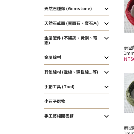
天然石種類 (Gemstone)
天然石戒面 (蛋面石、寶石片)
金屬配件 (不鏽鋼、黃銅、電
鍍)
泰國
1m
金屬線材
NT$
其他線材 (蠟線、彈性線...等)
手創工具 (Tool)
小石子選物
手工藝相關書籍
泰國
1m