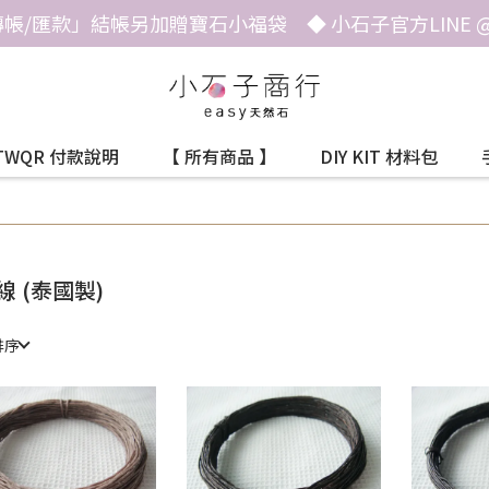
帳/匯款」結帳另加贈寶石小福袋 ◆ 小石子官方LINE @he
TWQR 付款說明
【 所有商品 】
DIY KIT 材料包
線 (泰國製)
排序