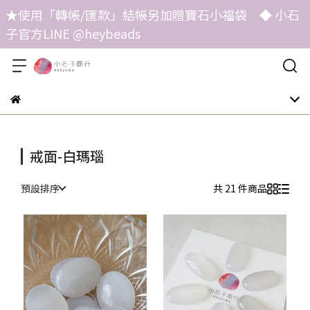
★使用「轉帳/匯款」結帳另加贈寶石小福袋 ◆ 小石
子官方LINE @heybeads
戒面-白瑪瑙
預設排序
共 21 件商品